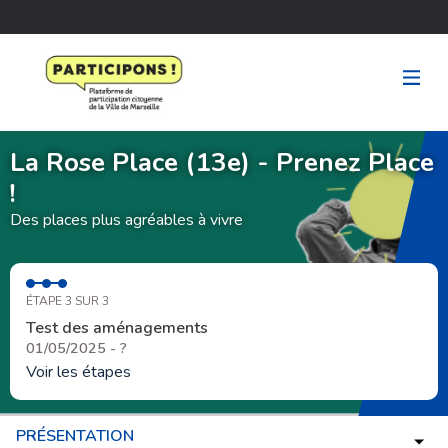
La Rose Place (13e) - Prenez Place
!
Des places plus agréables à vivre
ÉTAPE 3 SUR 3
Test des aménagements
01/05/2025 - ?
Voir les étapes
PRÉSENTATION