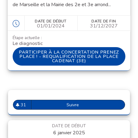
de Marseille et la Mairie des 2e et 3e arrond...
DATE DE DÉBUT
DATE DE FIN
01/01/2024
31/12/2027
Étape actuelle :
Le diagnostic
PARTICIPER À LA CONCERTATION PRENEZ PLACE !
PARTICIPER À LA CONCERTATION PRENEZ
PLACE ! - REQUALIFICATION DE LA PLACE
CADENAT (3E)
31
Suivre
La Rose Place (13e) - Prenez 
31 abonnés
DATE DE DÉBUT
6 janvier 2025