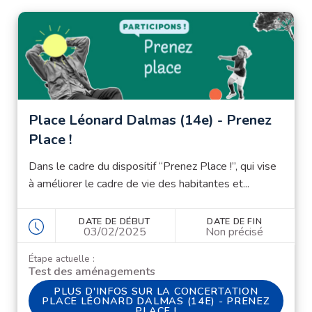
Place Léonard Dalmas (14e) - Prenez
Place !
Dans le cadre du dispositif “Prenez Place !”, qui vise
à améliorer le cadre de vie des habitantes et...
DATE DE DÉBUT
DATE DE FIN
03/02/2025
Non précisé
Étape actuelle :
Test des aménagements
PLUS D'INFOS SUR LA CONCERTATION PLACE L
PLUS D'INFOS SUR LA CONCERTATION
PLACE LÉONARD DALMAS (14E) - PRENEZ
PLACE !