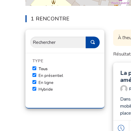
1 RENCONTRE
À l'he
Résultat
TYPE
Tous
La 
En présentiel
amé
En ligne
R
Hybride
Dans 
mobil
place