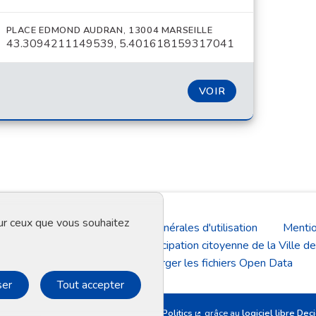
PLACE EDMOND AUDRAN, 13004 MARSEILLE
43.3094211149539, 5.401618159317041
VOIR
sur ceux que vous souhaitez
Aide
Conditions générales d'utilisation
Mentio
La plateforme de participation citoyenne de la Ville de
Télécharger les fichiers Open Data
ser
Tout accepter
Site réalisé par
Open Source Politics
grâce au
logiciel libre Dec