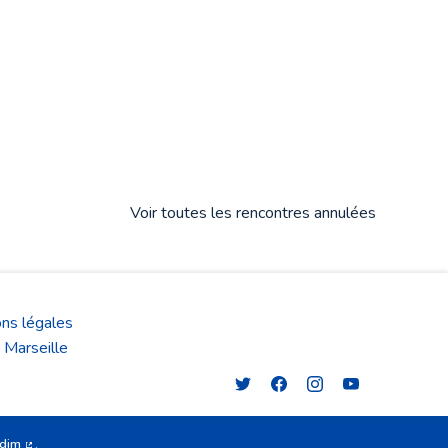
Voir toutes les rencontres annulées
ns légales
 Marseille
Plateforme de participation de 
Plateforme de participati
Plateforme de partic
Plateforme de p
idim
.