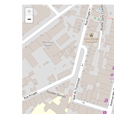
L'élément suivant est une carte qui présente les élé
+
−