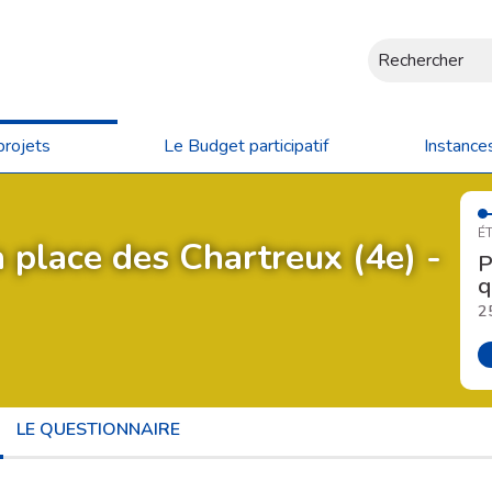
Rechercher
projets
Le Budget participatif
Instance
ÉT
 place des Chartreux (4e) -
P
q
2
LE QUESTIONNAIRE