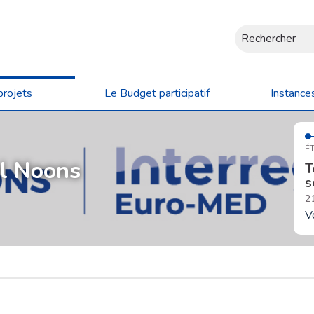
Rechercher
projets
Le Budget participatif
Instance
ÉT
ol Noons
T
s
2
V