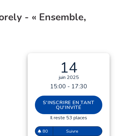
orely - « Ensemble,
14
juin 2025
15:00 - 17:30
S'INSCRIRE EN TANT
QU'INVITÉ
Il reste 53 places
80
Suivre
Balade pour petits et grands 
80 abonnés