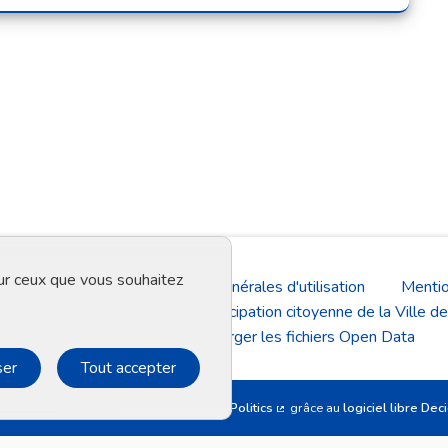
sur ceux que vous souhaitez
Aide
Conditions générales d'utilisation
Mentio
La plateforme de participation citoyenne de la Ville de
Télécharger les fichiers Open Data
ser
Tout accepter
Site réalisé par
Open Source Politics
grâce au
logiciel libre Dec
(Lien externe)