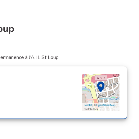
oup
ignaler
ermanence à l'A.I.L St Loup.
Leaflet
| ©
OpenStreetMap
contributors