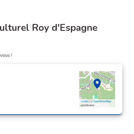
Culturel Roy d'Espagne
ignaler
vous !
Leaflet
| ©
OpenStreetMap
contributors