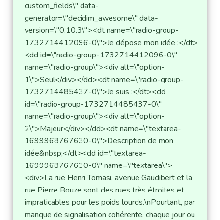
custom_fields\" data-
generator=\"decidim_awesome\" data-
version=\"0.10.3\"><dt name=\"radio-group-
1732714412096-0\">Je dépose mon idée :</dt>
<dd id=\"radio-group-1732714412096-0\" 
name=\"radio-group\"><div alt=\"option-
1\">Seul</div></dd><dt name=\"radio-group-
1732714485437-0\">Je suis :</dt><dd 
id=\"radio-group-1732714485437-0\" 
name=\"radio-group\"><div alt=\"option-
2\">Majeur</div></dd><dt name=\"textarea-
1699968767630-0\">Description de mon 
idée&nbsp;</dt><dd id=\"textarea-
1699968767630-0\" name=\"textarea\">
<div>La rue Henri Tomasi, avenue Gaudibert et la 
rue Pierre Bouze sont des rues très étroites et 
impraticables pour les poids lourds.\nPourtant, par 
manque de signalisation cohérente, chaque jour ou 