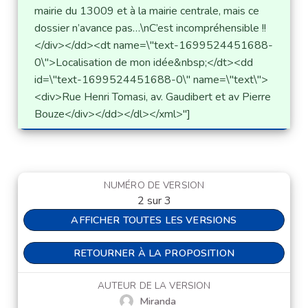
mairie du 13009 et à la mairie centrale, mais ce 
dossier n’avance pas…\nC’est incompréhensible !!
</div></dd><dt name=\"text-1699524451688-
0\">Localisation de mon idée&nbsp;</dt><dd 
id=\"text-1699524451688-0\" name=\"text\">
<div>Rue Henri Tomasi, av. Gaudibert et av Pierre 
Bouze</div></dd></dl></xml>"]
NUMÉRO DE VERSION
2 sur 3
AFFICHER TOUTES LES VERSIONS
RETOURNER À LA PROPOSITION
AUTEUR DE LA VERSION
Miranda