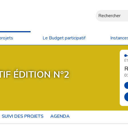
Rechercher
projets
Le Budget participatif
Instance
ÉT
R
IF ÉDITION N°2
0
SUIVI DES PROJETS
AGENDA