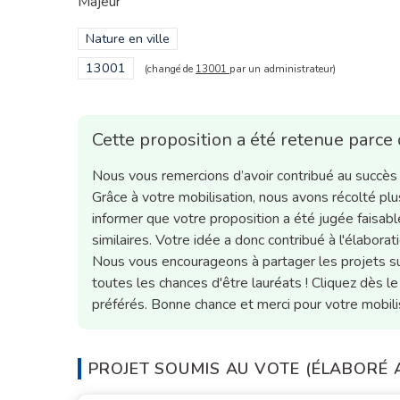
Majeur
Filtrer les résultats de la catégorie : Nature en ville
Nature en ville
Filtrer les résultats pour le secteur : 13001
13001
(changé de
13001
par un administrateur)
Cette proposition a été retenue parce 
Nous vous remercions d’avoir contribué au succès d
Grâce à votre mobilisation, nous avons récolté 
informer que votre proposition a été jugée faisabl
similaires. Votre idée a donc contribué à l'élabora
Nous vous encourageons à partager les projets su
toutes les chances d'être lauréats ! Cliquez dès le
préférés. Bonne chance et merci pour votre mobilis
PROJET SOUMIS AU VOTE (ÉLABORÉ A 