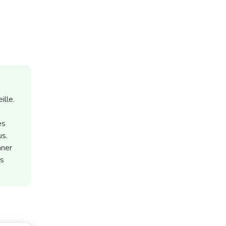
ille.
es
us.
nner
ts