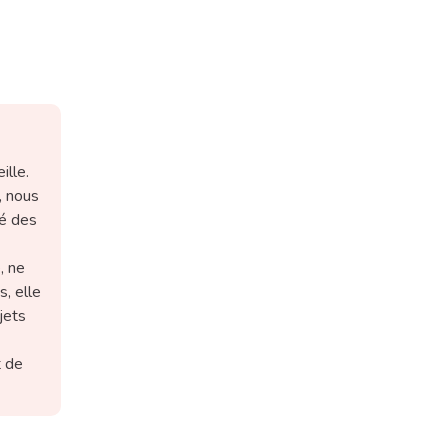
ille.
, nous
té des
, ne
s, elle
jets
t de