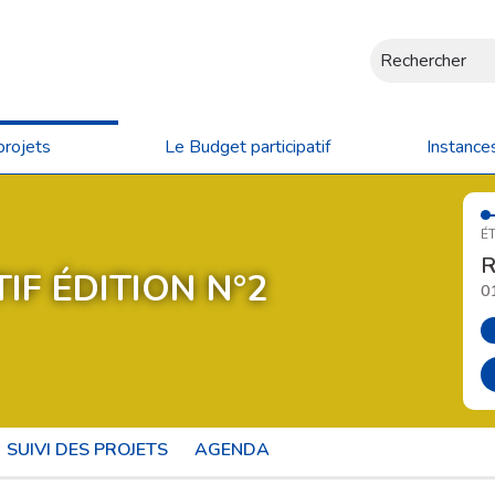
Rechercher
projets
Le Budget participatif
Instance
ÉT
R
IF ÉDITION N°2
0
SUIVI DES PROJETS
AGENDA