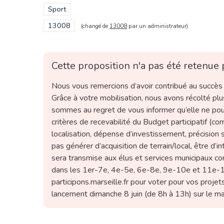
Filtrer les résultats de la catégorie : Sport
Sport
Filtrer les résultats pour le secteur : 13008
13008
(changé de
13008
par un administrateur)
Cette proposition n'a pas été retenue 
Nous vous remercions d’avoir contribué au succès d
Grâce à votre mobilisation, nous avons récolté pl
sommes au regret de vous informer qu’elle ne pour
critères de recevabilité du Budget participatif (c
localisation, dépense d’investissement, précision s
pas générer d’acquisition de terrain/local, être d’
sera transmise aux élus et services municipaux com
dans les 1er-7e, 4e-5e, 6e-8e, 9e-10e et 11e-1
participons.marseille.fr pour voter pour vos proje
lancement dimanche 8 juin (de 8h à 13h) sur le ma