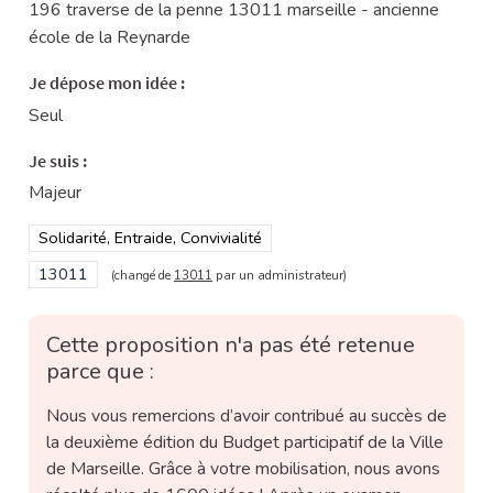
196 traverse de la penne 13011 marseille - ancienne
école de la Reynarde
Je dépose mon idée :
Seul
Je suis :
Majeur
Filtrer les résultats de la catégorie : Solidarité, Entraide, Convivi
Solidarité, Entraide, Convivialité
Filtrer les résultats pour le secteur : 13011
13011
(changé de
13011
par un administrateur)
Cette proposition n'a pas été retenue
parce que :
Nous vous remercions d’avoir contribué au succès de
la deuxième édition du Budget participatif de la Ville
de Marseille. Grâce à votre mobilisation, nous avons