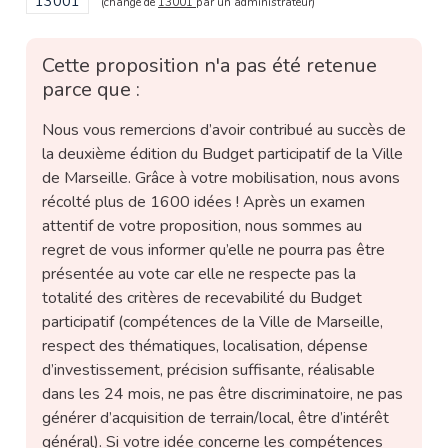
Filtrer les résultats pour le secteur : 13001
13001
(changé de
13001
par un administrateur)
Cette proposition n'a pas été retenue
parce que :
Nous vous remercions d’avoir contribué au succès de
la deuxième édition du Budget participatif de la Ville
de Marseille. Grâce à votre mobilisation, nous avons
récolté plus de 1600 idées ! Après un examen
attentif de votre proposition, nous sommes au
regret de vous informer qu’elle ne pourra pas être
présentée au vote car elle ne respecte pas la
totalité des critères de recevabilité du Budget
participatif (compétences de la Ville de Marseille,
respect des thématiques, localisation, dépense
d’investissement, précision suffisante, réalisable
dans les 24 mois, ne pas être discriminatoire, ne pas
générer d’acquisition de terrain/local, être d’intérêt
général). Si votre idée concerne les compétences