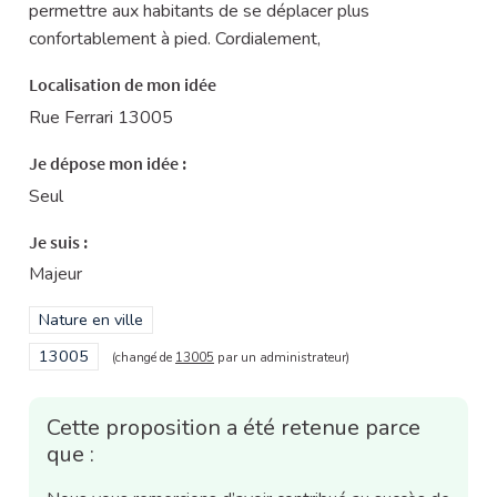
permettre aux habitants de se déplacer plus
confortablement à pied. Cordialement,
Localisation de mon idée
Rue Ferrari 13005
Je dépose mon idée :
Seul
Je suis :
Majeur
Filtrer les résultats de la catégorie : Nature en ville
Nature en ville
Filtrer les résultats pour le secteur : 13005
13005
(changé de
13005
par un administrateur)
Cette proposition a été retenue parce
que :