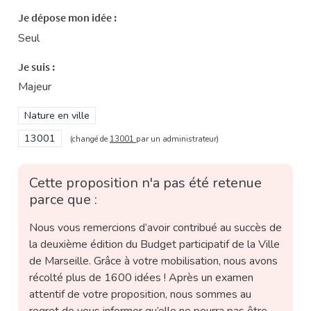
Je dépose mon idée :
Seul
Je suis :
Majeur
Filtrer les résultats de la catégorie : Nature en ville
Nature en ville
Filtrer les résultats pour le secteur : 13001
13001
(changé de
13001
par un administrateur)
Cette proposition n'a pas été retenue
parce que :
Nous vous remercions d’avoir contribué au succès de
la deuxième édition du Budget participatif de la Ville
de Marseille. Grâce à votre mobilisation, nous avons
récolté plus de 1600 idées ! Après un examen
attentif de votre proposition, nous sommes au