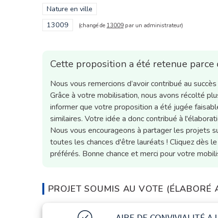
Filtrer les résultats de la catégorie : Nature en ville
Nature en ville
Filtrer les résultats pour le secteur : 13009
13009
(changé de
13009
par un administrateur)
Cette proposition a été retenue parce 
Nous vous remercions d’avoir contribué au succès d
Grâce à votre mobilisation, nous avons récolté 
informer que votre proposition a été jugée faisabl
similaires. Votre idée a donc contribué à l'élabora
Nous vous encourageons à partager les projets su
toutes les chances d'être lauréats ! Cliquez dès le
préférés. Bonne chance et merci pour votre mobilis
PROJET SOUMIS AU VOTE (ÉLABORÉ A 
AIRE DE CONVIVIALITÉ A 