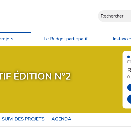
Rechercher
projets
Le Budget participatif
Instance
ÉT
R
IF ÉDITION N°2
0
SUIVI DES PROJETS
AGENDA