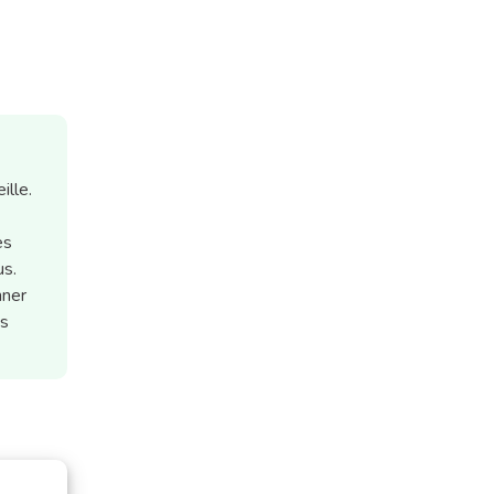
ille.
es
us.
nner
ts