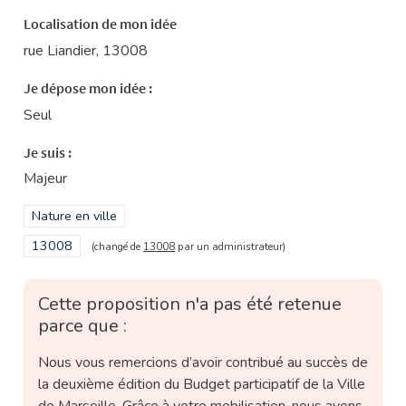
Localisation de mon idée
rue Liandier, 13008
Je dépose mon idée :
Seul
Je suis :
Majeur
Filtrer les résultats de la catégorie : Nature en ville
Nature en ville
Filtrer les résultats pour le secteur : 13008
13008
(changé de
13008
par un administrateur)
Cette proposition n'a pas été retenue
parce que :
Nous vous remercions d’avoir contribué au succès de
la deuxième édition du Budget participatif de la Ville