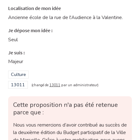
Localisation de mon idée
Ancienne école de la rue de l'Audience à la Valentine.
Je dépose mon idée :
Seul
Je suis :
Majeur
Filtrer les résultats de la catégorie : Culture
Culture
Filtrer les résultats pour le secteur : 13011
13011
(changé de
13011
par un administrateur)
Cette proposition n'a pas été retenue
parce que :
Nous vous remercions d’avoir contribué au succès de
la deuxième édition du Budget participatif de la Ville