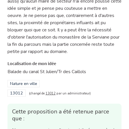
aussi) qu'aucun maire de secteur n'ai encore poussé cette
idée simple et je pense peu couteuse a mettre en
oeuvre. Je ne pense pas que, contrairement à d'autres
sites, la proximité de propriétaires influants ait pu
bloquer quoi que ce soit. Il y a peut être la nécessité
d'obtenir l'autorisation du monastère de la Serviane pour
la fin du parcours mais la partie concernée reste toute
petite par rapport au domaine.
Localisation de mon idée
Balade du canal St Julien/Tr des Caillols
Filtrer les résultats de la catégorie : Nature en ville
Nature en ville
Filtrer les résultats pour le secteur : 13012
13012
(changé de
13012
par un administrateur)
Cette proposition a été retenue parce
que :