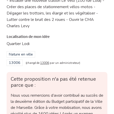
- Installer une nouvelle station Le Vélo (100 rue Lodi) -
Créer des places de stationnement vélos-motos -
Dégager les trottoirs, les élargir et les végétaliser -
Lutter contre le bruit des 2 roues - Ouvrir le CMA
Charles Levy
Localisation de mon idée
Quartier Lodi
Filtrer les résultats de la catégorie : Nature en ville
Nature en ville
Filtrer les résultats pour le secteur : 13006
13006
(changé de
13006
par un administrateur)
Cette proposition n'a pas été retenue
parce que :
Nous vous remercions d’avoir contribué au succès de
la deuxième édition du Budget participatif de la Ville
de Marseille. Grâce à votre mobilisation, nous avons
récolté plus de 1600 idées ! Après un examen