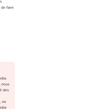
es
 de faire
ille.
, nous
té des
, ne
eille