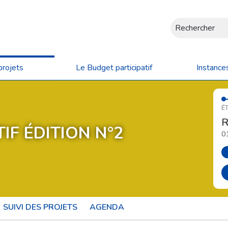
Rechercher
projets
Le Budget participatif
Instance
ÉT
R
IF ÉDITION N°2
0
SUIVI DES PROJETS
AGENDA