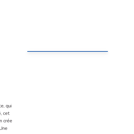
e, qui
, cet
on crée
"Une