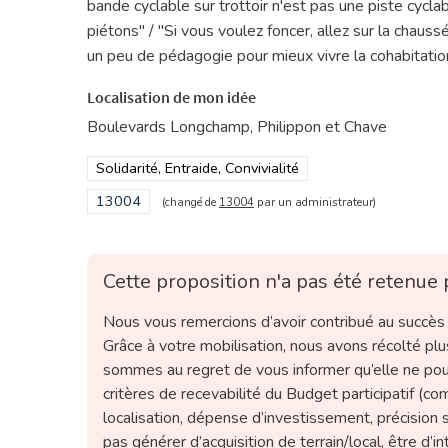
bande cyclable sur trottoir n'est pas une piste cyclab
piétons" / "Si vous voulez foncer, allez sur la chaus
un peu de pédagogie pour mieux vivre la cohabitatio
Localisation de mon idée
Boulevards Longchamp, Philippon et Chave
Filtrer les résultats de la catégorie : Solidarité, Entraid
Solidarité, Entraide, Convivialité
Filtrer les résultats pour le secteur : 13004
13004
(changé de
13004
par un administrateur)
Cette proposition n'a pas été retenue 
Nous vous remercions d’avoir contribué au succès d
Grâce à votre mobilisation, nous avons récolté pl
sommes au regret de vous informer qu’elle ne pour
critères de recevabilité du Budget participatif (c
localisation, dépense d’investissement, précision s
pas générer d’acquisition de terrain/local, être d’i