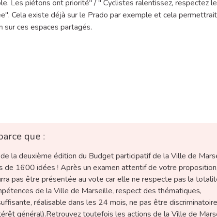
le. Les piétons ont priorité" / " Cyclistes ralentissez, respectez l
sée". Cela existe déjà sur le Prado par exemple et cela permettrait
n sur ces espaces partagés.
e, Convivialité
parce que :
e la deuxième édition du Budget participatif de la Ville de Marse
us de 1600 idées ! Après un examen attentif de votre proposition
ra pas être présentée au vote car elle ne respecte pas la totali
ompétences de la Ville de Marseille, respect des thématiques,
uffisante, réalisable dans les 24 mois, ne pas être discriminatoire
ntérêt général).Retrouvez toutefois les actions de la Ville de Mars