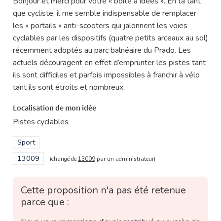
Bonjour et merci pour votre « boîte à idées ». En ta tant
que cycliste, il me semble indispensable de remplacer
les « portails » anti-scooters qui jalonnent les voies
cyclables par les dispositifs (quatre petits arceaux au sol)
récemment adoptés au parc balnéaire du Prado. Les
actuels découragent en effet d’emprunter les pistes tant
ils sont difficiles et parfois impossibles à franchir à vélo
tant ils sont étroits et nombreux.
Localisation de mon idée
Pistes cyclables
Filtrer les résultats de la catégorie : Sport
Sport
Filtrer les résultats pour le secteur : 13009
13009
(changé de
13009
par un administrateur)
Cette proposition n'a pas été retenue
parce que :