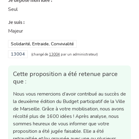
Seul
Je suis :
Majeur
Filtrer les résultats de la catégorie : Solidarité, Entraide, Convivi
Solidarité, Entraide, Convivialité
Filtrer les résultats pour le secteur : 13004
13004
(changé de
13004
par un administrateur)
Cette proposition a été retenue parce
que :
Nous vous remercions d’avoir contribué au succès de
la deuxième édition du Budget participatif de la Ville
de Marseille. Grâce à votre mobilisation, nous avons
récolté plus de 1600 idées ! Après analyse, nous
sommes heureux de vous informer que votre
proposition a été jugée faisable. Elle a été
retravaillée et/ou groupée avec une ou plusieurs