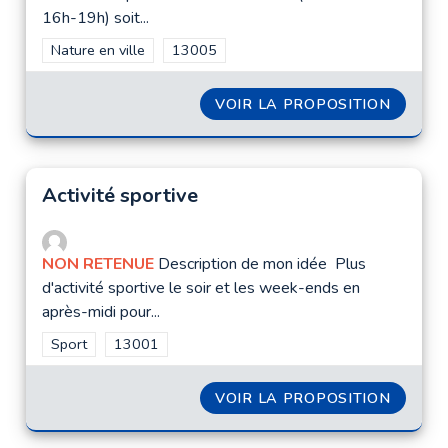
16h-19h) soit...
Filtrer les résultats de la catégorie : Nature en ville
Nature en ville
Filtrer les résultats pour le secteur : 1300
13005
VOIR LA PROPOSITION
MARCH
Activité sportive
NON RETENUE
Description de mon idée Plus
d'activité sportive le soir et les week-ends en
après-midi pour...
Filtrer les résultats de la catégorie : Sport
Sport
Filtrer les résultats pour le secteur : 13001
13001
VOIR LA PROPOSITION
ACTIVI