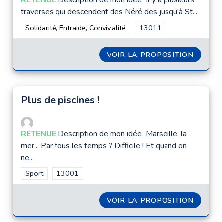
RETENUE
Description de mon idée Il y a plusieurs
traverses qui descendent des Néréïdes jusqu'à St...
Filtrer les résultats de la catégorie : Solidarité, Entraide, Convi
Solidarité, Entraide, Convivialité
Filtrer les résultats pour
13011
VOIR LA PROPOSITION
DES CH
Plus de piscines !
RETENUE
Description de mon idée Marseille, la
mer... Par tous les temps ? Difficile ! Et quand on
ne...
Filtrer les résultats de la catégorie : Sport
Sport
Filtrer les résultats pour le secteur : 13001
13001
VOIR LA PROPOSITION
PLUS D