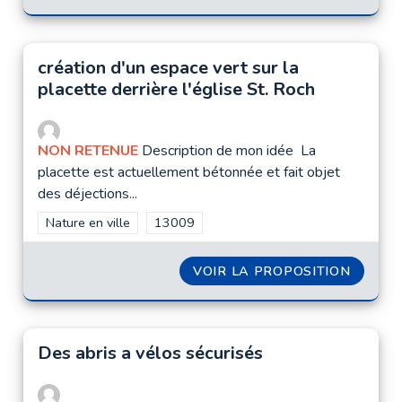
création d'un espace vert sur la
placette derrière l'église St. Roch
NON RETENUE
Description de mon idée La
placette est actuellement bétonnée et fait objet
des déjections...
Filtrer les résultats de la catégorie : Nature en ville
Nature en ville
Filtrer les résultats pour le secteur : 1300
13009
VOIR LA PROPOSITION
CRÉATI
Des abris a vélos sécurisés