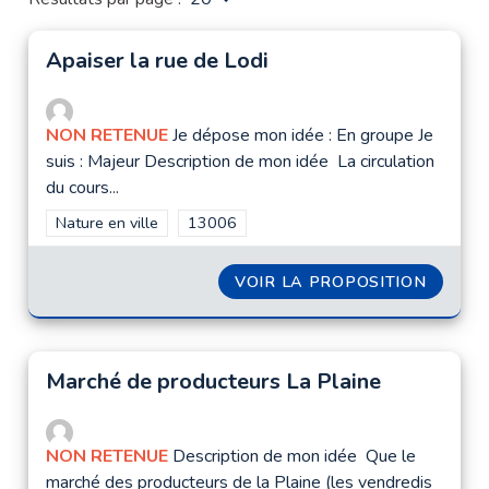
Apaiser la rue de Lodi
NON RETENUE
Je dépose mon idée : En groupe Je
suis : Majeur Description de mon idée La circulation
du cours...
Filtrer les résultats de la catégorie : Nature en ville
Nature en ville
Filtrer les résultats pour le secteur : 1300
13006
VOIR LA PROPOSITION
APAISE
Marché de producteurs La Plaine
NON RETENUE
Description de mon idée Que le
marché des producteurs de la Plaine (les vendredis