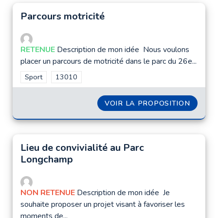
Parcours motricité
RETENUE
Description de mon idée Nous voulons
placer un parcours de motricité dans le parc du 26e...
Filtrer les résultats de la catégorie : Sport
Sport
Filtrer les résultats pour le secteur : 13010
13010
VOIR LA PROPOSITION
PARCO
Lieu de convivialité au Parc
Longchamp
NON RETENUE
Description de mon idée Je
souhaite proposer un projet visant à favoriser les
moments de...