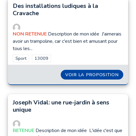
Des installations ludiques à la
Cravache
NON RETENUE
Description de mon idée J'aimerais
avoir un trampoline, car c'est bien et amusant pour
tous les...
Filtrer les résultats de la catégorie : Sport
Sport
Filtrer les résultats pour le secteur : 13009
13009
VOIR LA PROPOSITION
DES IN
Joseph Vidal: une rue-jardin à sens
unique
RETENUE
Description de mon idée L'idée c'est que