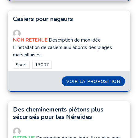
Casiers pour nageurs
NON RETENUE
Description de mon idée
L'installation de casiers aux abords des plages
marseillaises...
Filtrer les résultats de la catégorie : Sport
Sport
Filtrer les résultats pour le secteur : 13007
13007
VOIR LA PROPOSITION
CASIE
Des cheminements piétons plus
sécurisés pour les Néreïdes