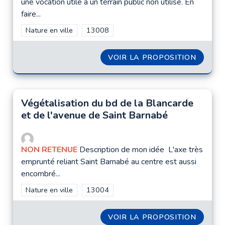
une vocation utile à un terrain public non utilisé. En
faire...
Filtrer les résultats de la catégorie : Nature en ville
Nature en ville
Filtrer les résultats pour le secteur : 1300
13008
VOIR LA PROPOSITION
RÉHABI
Végétalisation du bd de la Blancarde
et de l'avenue de Saint Barnabé
NON RETENUE
Description de mon idée L'axe très
emprunté reliant Saint Barnabé au centre est aussi
encombré...
Filtrer les résultats de la catégorie : Nature en ville
Nature en ville
Filtrer les résultats pour le secteur : 1300
13004
VOIR LA PROPOSITION
VÉGÉTA