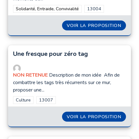
Filtrer les résultats de la catégorie : Solidarité, Entraide, Convi
Solidarité, Entraide, Convivialité
Filtrer les résultats pour
13004
VOIR LA PROPOSITION
LIEU D
Une fresque pour zéro tag
NON RETENUE
Description de mon idée Afin de
combattre les tags très récurrents sur ce mur,
proposer une...
Filtrer les résultats de la catégorie : Culture
Culture
Filtrer les résultats pour le secteur : 13007
13007
VOIR LA PROPOSITION
UNE FR