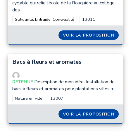
cyclable qui relie l'école de la Rouguière au collège
des...
Filtrer les résultats de la catégorie : Solidarité, Entraide, Convi
Solidarité, Entraide, Convivialité
Filtrer les résultats pour
13011
VOIR LA PROPOSITION
PISTE 
Bacs à fleurs et aromates
RETENUE
Description de mon idée Installation de
bacs à fleurs et aromates pour plantations villes +...
Filtrer les résultats de la catégorie : Nature en ville
Nature en ville
Filtrer les résultats pour le secteur : 1300
13007
VOIR LA PROPOSITION
BACS À