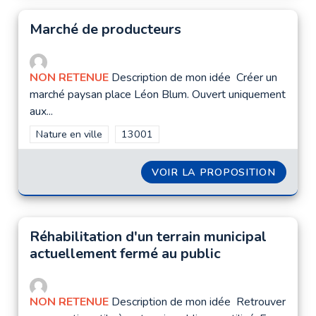
Marché de producteurs
NON RETENUE
Description de mon idée Créer un
marché paysan place Léon Blum. Ouvert uniquement
aux...
Filtrer les résultats de la catégorie : Nature en ville
Nature en ville
Filtrer les résultats pour le secteur : 1300
13001
VOIR LA PROPOSITION
MARCH
Réhabilitation d'un terrain municipal
actuellement fermé au public
NON RETENUE
Description de mon idée Retrouver