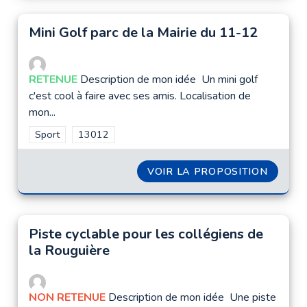
Mini Golf parc de la Mairie du 11-12
RETENUE
Description de mon idée Un mini golf
c'est cool à faire avec ses amis. Localisation de
mon...
Filtrer les résultats de la catégorie : Sport
Sport
Filtrer les résultats pour le secteur : 13012
13012
VOIR LA PROPOSITION
MINI G
Piste cyclable pour les collégiens de
la Rouguière
NON RETENUE
Description de mon idée Une piste