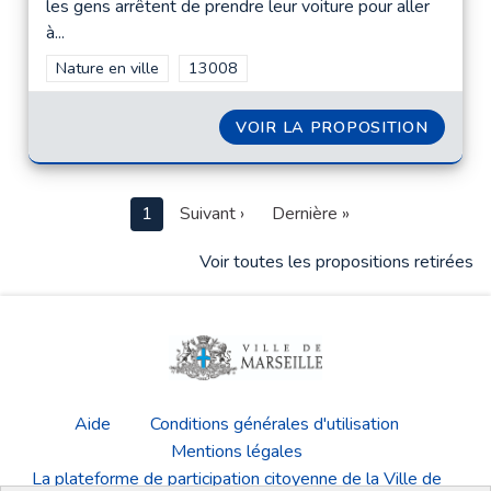
les gens arrêtent de prendre leur voiture pour aller
à...
Filtrer les résultats de la catégorie : Nature en ville
Nature en ville
Filtrer les résultats pour le secteur : 1300
13008
VOIR LA PROPOSITION
JOSEPH
1
Suivant ›
Dernière »
Voir toutes les propositions retirées
Aide
Conditions générales d'utilisation
Mentions légales
La plateforme de participation citoyenne de la Ville de