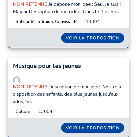
NON RETENUE
Je dépose mon idée : Seul Je suis :
Majeur Description de mon idée Dans le 4 et 5e...
Filtrer les résultats de la catégorie : Solidarité, Entraide, Convi
Solidarité, Entraide, Convivialité
Filtrer les résultats pour
13004
VOIR LA PROPOSITION
DES AB
Musique pour les jeunes
NON RETENUE
Description de mon idée Mettre à
disposition des enfants, des plus jeunes jusqu'aux
ados, les...
Filtrer les résultats de la catégorie : Culture
Culture
Filtrer les résultats pour le secteur : 13004
13004
VOIR LA PROPOSITION
MUSIQU