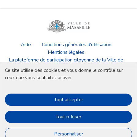
Aide
Conditions générales d'utilisation
Mentions légales
La plateforme de participation citoyenne de la Ville de
Marseille
Ce site utilise des cookies et vous donne le contrôle sur
Télécharger les fichiers Open Data
ceux que vous souhaitez activer
Tout accepter
Plateforme de participation de la Ville de
Plateforme de participation de la Vi
Plateforme de participation de 
Plateforme de participati
Tout refuser
Site réalisé par
Open Source Politics
grâce au
logiciel libre
(Lien externe)
Decidim
.
Personnaliser
(Lien externe)