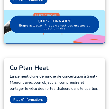
De nouveaux usages à la place des Chartreux (4e) - Budget P
Plus d'informations
QUESTIONNAIRE
QUESTIONNAIRE
Étape actuelle : Phase de test des usages et
questionnaire
Co Plan Heat
Lancement d'une démarche de concertation à Saint-
Mauront avec pour objectifs : comprendre et
partager le vécu des fortes chaleurs dans le quartier.
Co Plan Heat
Plus d'informations