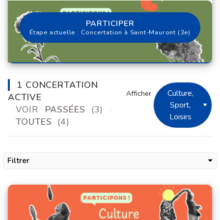
PARTICIPER À LA CONCERTATIO
PARTICIPER
Étape actuelle : Concertation à Saint-Mauront (3e)
1 CONCERTATION
Culture,
Afficher
ACTIVE
Sport,
VOIR
PASSÉES
(3)
Loisirs
TOUTES
(4)
Filtrer