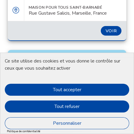
MAISON POUR TOUS SAINT-BARNABÉ
Rue Gustave Salicis, Marseille, France
VOIR
Ce site utilise des cookies et vous donne le contrôle sur
ceux que vous souhaitez activer
Tout accepter
Permanence - CMA Maison des Sports
Tout refuser
Rencontre officielle
Personnaliser
Proposez des idées lors d'une permanence proche
Politique de confidentialité
de chez vous.