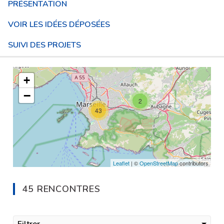
PRÉSENTATION
VOIR LES IDÉES DÉPOSÉES
SUIVI DES PROJETS
L'élément suivant est une carte qui présente les éléments de 
+
−
2
43
Leaflet
| ©
OpenStreetMap
contributors
45 RENCONTRES