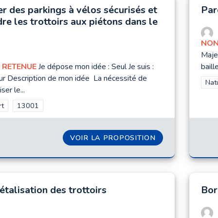
r des parkings à vélos sécurisés et
Par
re les trottoirs aux piétons dans le
NON
Maje
 RETENUE
Je dépose mon idée : Seul Je suis :
baille,
r Description de mon idée La nécessité de
Filt
Natu
ser le...
rer les résultats de la catégorie : Sport
rt
Filtrer les résultats pour le secteur : 13001
13001
VOIR LA PROPOSITION
CRÉER DES PARK
talisation des trottoirs
Bor