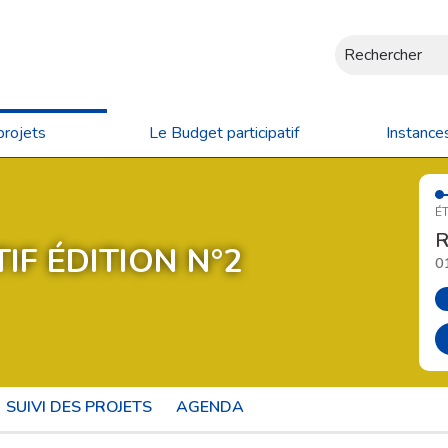
Rechercher
projets
Le Budget participatif
Instance
ÉT
R
IF ÉDITION N°2
0
SUIVI DES PROJETS
AGENDA