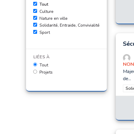
Tout
Culture
Nature en ville
Solidarité, Entraide, Convivialité
Sport
Séc
LIÉES À
NON
Tout
Majeu
Projets
de...
Filt
Soli