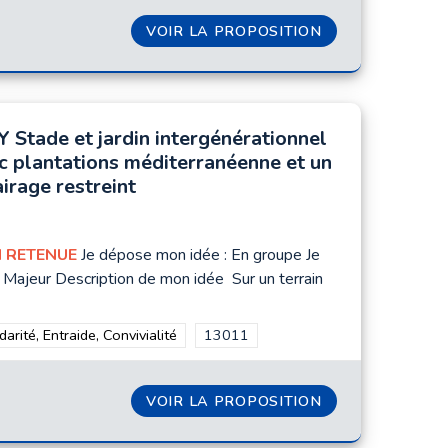
NS PARTICIPATIFS
VOIR LA PROPOSITION
RUE SAINTE SE
Y Stade et jardin intergénérationnel
c plantations méditerranéenne et un
airage restreint
 RETENUE
Je dépose mon idée : En groupe Je
: Majeur Description de mon idée Sur un terrain
 13001
rer les résultats de la catégorie : Solidarité, Entraide, Convivialité
darité, Entraide, Convivialité
Filtrer les résultats pour le secteur :
13011
IENNE MAISON DE L'ARTISANAT UN LIEU PARTAGÉ
VOIR LA PROPOSITION
CITY STADE ET