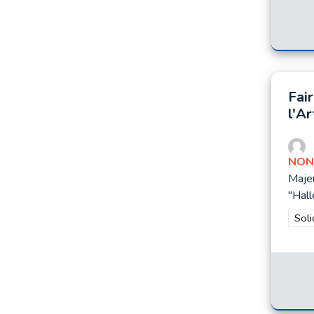
Fai
l'Ar
NON
Majeu
"Hall
Filt
Soli