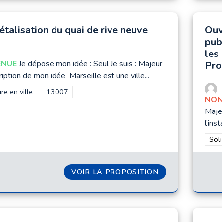
étalisation du quai de rive neuve
Ouv
pub
les
ENUE
Je dépose mon idée : Seul Je suis : Majeur
Pro
iption de mon idée Marseille est une ville...
rer les résultats de la catégorie : Nature en ville
re en ville
Filtrer les résultats pour le secteur : 13007
13007
NON
Maje
l’inst
Filt
Soli
VOIR LA PROPOSITION
VÉGÉTALISATION