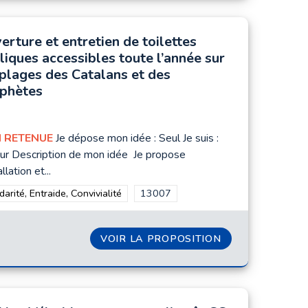
erture et entretien de toilettes
liques accessibles toute l’année sur
 plages des Catalans et des
phètes
 RETENUE
Je dépose mon idée : Seul Je suis :
ur Description de mon idée Je propose
allation et...
rer les résultats de la catégorie : Solidarité, Entraide, Convivialité
darité, Entraide, Convivialité
Filtrer les résultats pour le secteur :
13007
 DU QUAI DE RIVE NEUVE
VOIR LA PROPOSITION
OUVERTURE ET 