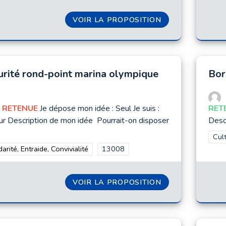
VOIR LA PROPOSITION
TABLES DE PIN
urité rond-point marina olympique
Bor
 RETENUE
Je dépose mon idée : Seul Je suis :
RET
r Description de mon idée Pourrait-on disposer
Descr
Filt
Cul
rer les résultats de la catégorie : Solidarité, Entraide, Convivialité
darité, Entraide, Convivialité
Filtrer les résultats pour le secteur :
13008
VOIR LA PROPOSITION
SÉCURITÉ ROND