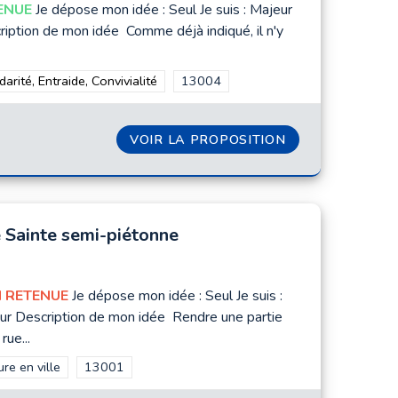
ENUE
Je dépose mon idée : Seul Je suis : Majeur
ription de mon idée Comme déjà indiqué, il n'y
rer les résultats de la catégorie : Solidarité, Entraide, Convivialité
darité, Entraide, Convivialité
Filtrer les résultats pour le secteur :
13004
N DES TROTTOIRS
VOIR LA PROPOSITION
BORNE POUR DÉ
 Sainte semi-piétonne
 RETENUE
Je dépose mon idée : Seul Je suis :
ur Description de mon idée Rendre une partie
rue...
rer les résultats de la catégorie : Nature en ville
re en ville
Filtrer les résultats pour le secteur : 13001
13001