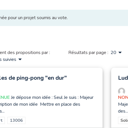
nnée pour un projet soumis au vote.
nt des propositions par :
Résultats par page :
20
s suivies
les de ping-pong "en dur"
Lud
ENUE
Je dépose mon idée : Seul Je suis : Majeur
NON
iption de mon idée Mettre en place des
Maje
...
des...
rer les résultats de la catégorie : Sport
rt
Filtrer les résultats pour le secteur : 13006
13006
Filt
Soli