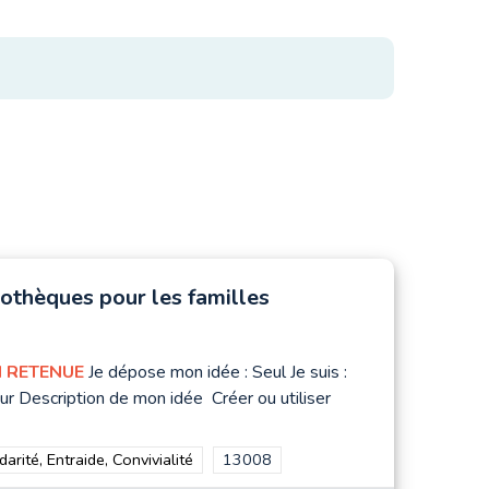
othèques pour les familles
 RETENUE
Je dépose mon idée : Seul Je suis :
ur Description de mon idée Créer ou utiliser
rer les résultats de la catégorie : Solidarité, Entraide, Convivialité
darité, Entraide, Convivialité
Filtrer les résultats pour le secteur :
13008