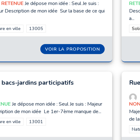
 RETENUE
Je dépose mon idée : Seul Je suis :
RET
r Description de mon idée Sur la base de ce qui
Desc
a...
rer les résultats de la catégorie : Nature en ville
re en ville
Filtrer les résultats pour le secteur : 13005
13005
Filt
Soli
VOIR LA PROPOSITION
VÉGÉTALISATIO
bacs-jardins participatifs
Rue
ENUE
Je dépose mon idée : Seul Je suis : Majeur
NON
ription de mon idée Le 1er-7ème manque de...
Maje
de la 
rer les résultats de la catégorie : Nature en ville
re en ville
Filtrer les résultats pour le secteur : 13001
13001
Filt
Natu