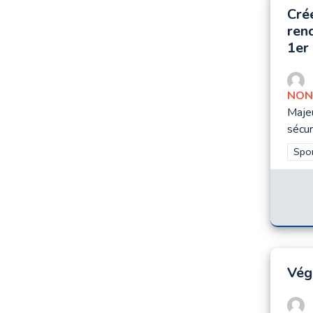
Crée
rend
1er
NON
Majeu
sécuri
Filt
Spo
Végé