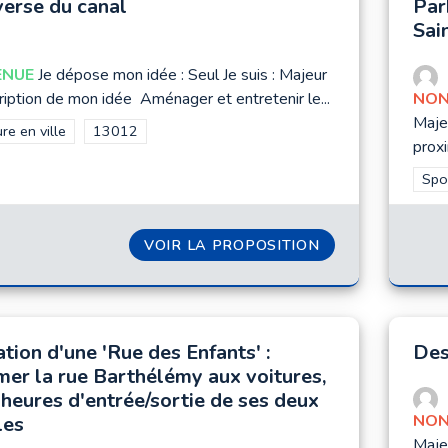
verse du canal
Par
Sai
ENUE
Je dépose mon idée : Seul Je suis : Majeur
iption de mon idée Aménager et entretenir le...
NON
Maje
rer les résultats de la catégorie : Nature en ville
re en ville
Filtrer les résultats pour le secteur : 13012
13012
proxi
Filt
Spo
VOIR LA PROPOSITION
TRAVERSE DU C
tion d'une 'Rue des Enfants' :
Des
mer la rue Barthélémy aux voitures,
 heures d'entrée/sortie de ses deux
NON
les
Maje