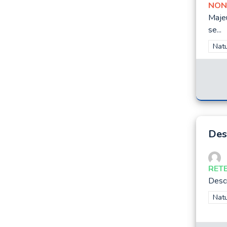
NON
Majeu
se...
Filt
Natu
Des 
RET
Desc
Filt
Natu