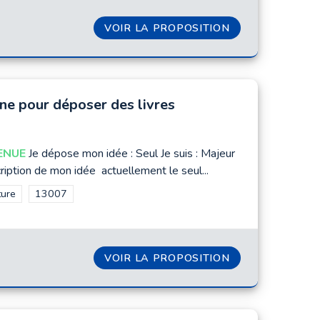
G-PONG "EN DUR"
VOIR LA PROPOSITION
LUDOTHÈQUES P
ne pour déposer des livres
ENUE
Je dépose mon idée : Seul Je suis : Majeur
iption de mon idée actuellement le seul...
rer les résultats de la catégorie : Culture
ture
Filtrer les résultats pour le secteur : 13007
13007
 13008
-POINT MARINA OLYMPIQUE
VOIR LA PROPOSITION
BORNE POUR DÉ