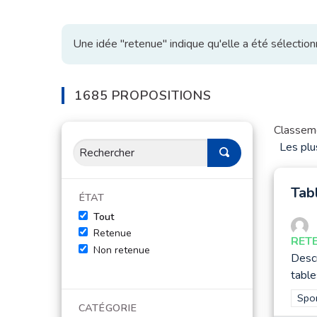
Une idée "retenue" indique qu'elle a été sélectio
1685 PROPOSITIONS
Classeme
Les plu
Tab
ÉTAT
Tout
Retenue
RET
Non retenue
Descr
tables
Filt
Spo
CATÉGORIE