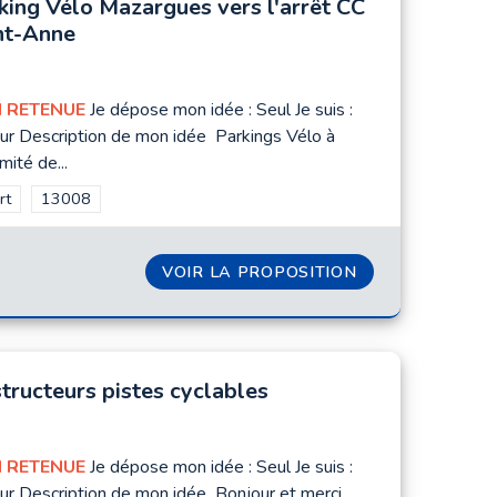
king Vélo Mazargues vers l'arrêt CC
nt-Anne
 RETENUE
Je dépose mon idée : Seul Je suis :
ur Description de mon idée Parkings Vélo à
mité de...
rer les résultats de la catégorie : Sport
rt
Filtrer les résultats pour le secteur : 13008
13008
ANAL
VOIR LA PROPOSITION
PARKING VÉLO 
tructeurs pistes cyclables
 RETENUE
Je dépose mon idée : Seul Je suis :
ur Description de mon idée Bonjour et merci