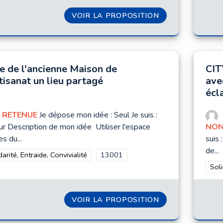
VOIR LA PROPOSITION
DES BACS-JARDI
re de l'ancienne Maison de
CIT
tisanat un lieu partagé
ave
écl
 RETENUE
Je dépose mon idée : Seul Je suis :
r Description de mon idée Utiliser l'espace
NON
es du...
suis 
de...
rer les résultats de la catégorie : Solidarité, Entraide, Convivialité
darité, Entraide, Convivialité
Filtrer les résultats pour le secteur :
13001
Filt
Soli
VOIR LA PROPOSITION
FAIRE DE L'ANC