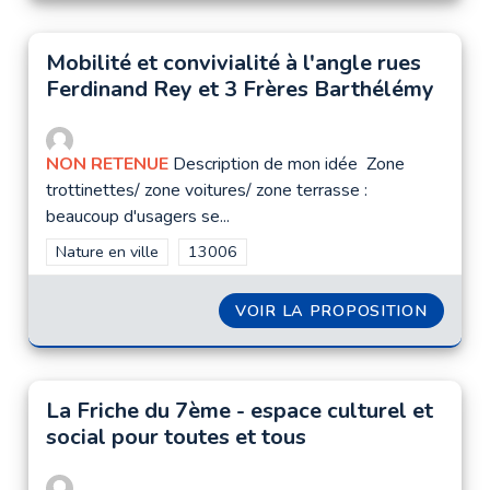
Mobilité et convivialité à l'angle rues
Ferdinand Rey et 3 Frères Barthélémy
NON RETENUE
Description de mon idée Zone
trottinettes/ zone voitures/ zone terrasse :
beaucoup d'usagers se...
Filtrer les résultats de la catégorie : Nature en ville
Nature en ville
Filtrer les résultats pour le secteur : 1300
13006
VOIR LA PROPOSITION
MOBILI
La Friche du 7ème - espace culturel et
social pour toutes et tous