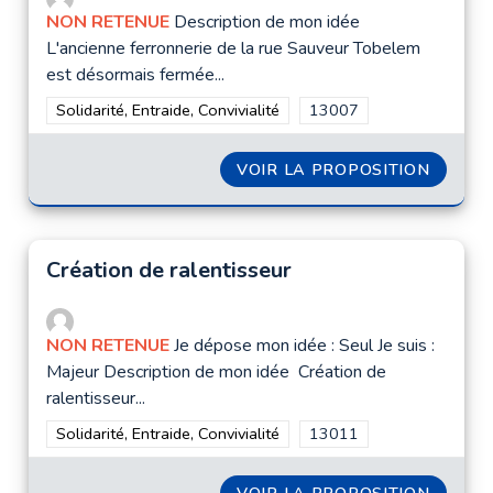
NON RETENUE
Description de mon idée
L'ancienne ferronnerie de la rue Sauveur Tobelem
est désormais fermée...
Filtrer les résultats de la catégorie : Solidarité, Entraide, Convi
Solidarité, Entraide, Convivialité
Filtrer les résultats pour
13007
VOIR LA PROPOSITION
LA FRI
Création de ralentisseur
NON RETENUE
Je dépose mon idée : Seul Je suis :
Majeur Description de mon idée Création de
ralentisseur...
Filtrer les résultats de la catégorie : Solidarité, Entraide, Convi
Solidarité, Entraide, Convivialité
Filtrer les résultats pour
13011