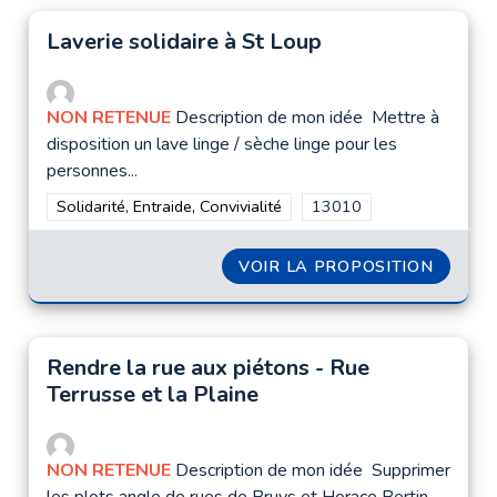
Laverie solidaire à St Loup
NON RETENUE
Description de mon idée Mettre à
disposition un lave linge / sèche linge pour les
personnes...
Filtrer les résultats de la catégorie : Solidarité, Entraide, Convi
Solidarité, Entraide, Convivialité
Filtrer les résultats pour
13010
VOIR LA PROPOSITION
LAVERI
Rendre la rue aux piétons - Rue
Terrusse et la Plaine
NON RETENUE
Description de mon idée Supprimer