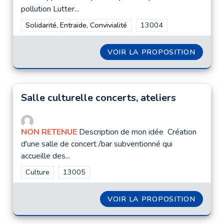
pollution Lutter...
Filtrer les résultats de la catégorie : Solidarité, Entraide, Convi
Solidarité, Entraide, Convivialité
Filtrer les résultats pour
13004
VOIR LA PROPOSITION
LUTTE 
Salle culturelle concerts, ateliers
NON RETENUE
Description de mon idée Création
d'une salle de concert /bar subventionné qui
accueille des...
Filtrer les résultats de la catégorie : Culture
Culture
Filtrer les résultats pour le secteur : 13005
13005
VOIR LA PROPOSITION
SALLE 