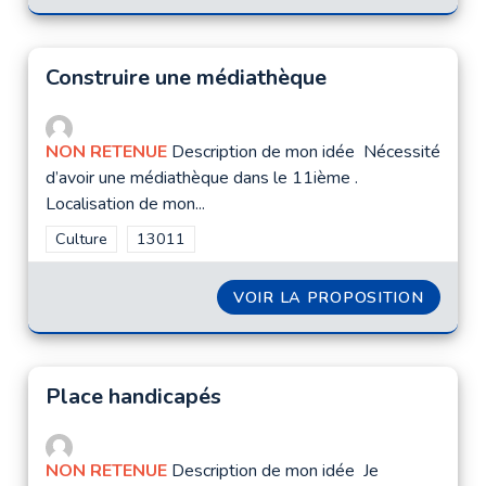
Construire une médiathèque
NON RETENUE
Description de mon idée Nécessité
d’avoir une médiathèque dans le 11ième .
Localisation de mon...
Filtrer les résultats de la catégorie : Culture
Culture
Filtrer les résultats pour le secteur : 13011
13011
VOIR LA PROPOSITION
CONST
Place handicapés
NON RETENUE
Description de mon idée Je