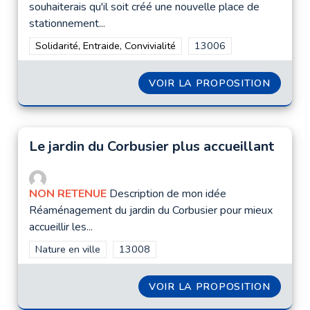
souhaiterais qu'il soit créé une nouvelle place de
stationnement...
Filtrer les résultats de la catégorie : Solidarité, Entraide, Convi
Solidarité, Entraide, Convivialité
Filtrer les résultats pour
13006
VOIR LA PROPOSITION
PLACE
Le jardin du Corbusier plus accueillant
NON RETENUE
Description de mon idée
Réaménagement du jardin du Corbusier pour mieux
accueillir les...
Filtrer les résultats de la catégorie : Nature en ville
Nature en ville
Filtrer les résultats pour le secteur : 1300
13008
VOIR LA PROPOSITION
LE JAR