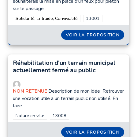
souhaiterais la mise en place d'un feux pour piéton
sur le passage...
Filtrer les résultats de la catégorie : Solidarité, Entraide, Convi
Solidarité, Entraide, Convivialité
Filtrer les résultats pour
13001
VOIR LA PROPOSITION
FEUX P
Réhabilitation d'un terrain municipal
actuellement fermé au public
NON RETENUE
Description de mon idée Retrouver
une vocation utile à un terrain public non utilisé. En
faire...
Filtrer les résultats de la catégorie : Nature en ville
Nature en ville
Filtrer les résultats pour le secteur : 1300
13008
VOIR LA PROPOSITION
RÉHABI