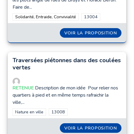
les plots angle de rues de Bruys et Horace Bertin.
Faire de...
Filtrer les résultats de la catégorie : Solidarité, Entraide, Convi
Solidarité, Entraide, Convivialité
Filtrer les résultats pour
13004
VOIR LA PROPOSITION
RENDRE
Traversées piétonnes dans des coulées
vertes
RETENUE
Description de mon idée Pour relier nos
quartiers à pied et en même temps rafraichir la
ville,...
Filtrer les résultats de la catégorie : Nature en ville
Nature en ville
Filtrer les résultats pour le secteur : 1300
13008
VOIR LA PROPOSITION
TRAVER