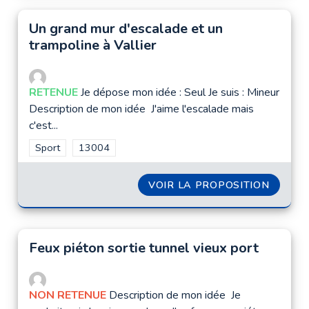
Un grand mur d'escalade et un
trampoline à Vallier
RETENUE
Je dépose mon idée : Seul Je suis : Mineur
Description de mon idée J'aime l'escalade mais
c'est...
Filtrer les résultats de la catégorie : Sport
Sport
Filtrer les résultats pour le secteur : 13004
13004
VOIR LA PROPOSITION
UN GRA
Feux piéton sortie tunnel vieux port
NON RETENUE
Description de mon idée Je