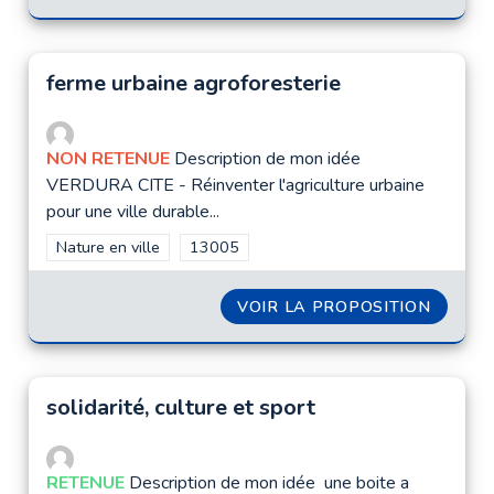
ferme urbaine agroforesterie
NON RETENUE
Description de mon idée
VERDURA CITE - Réinventer l'agriculture urbaine
pour une ville durable...
Filtrer les résultats de la catégorie : Nature en ville
Nature en ville
Filtrer les résultats pour le secteur : 1300
13005
VOIR LA PROPOSITION
FERME
solidarité, culture et sport
RETENUE
Description de mon idée une boite a