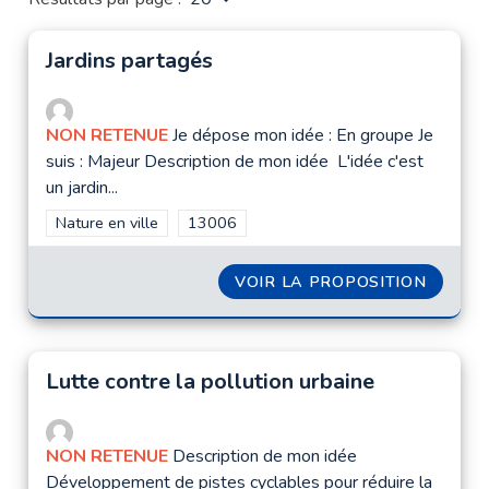
Jardins partagés
NON RETENUE
Je dépose mon idée : En groupe Je
suis : Majeur Description de mon idée L'idée c'est
un jardin...
Filtrer les résultats de la catégorie : Nature en ville
Nature en ville
Filtrer les résultats pour le secteur : 1300
13006
VOIR LA PROPOSITION
JARDI
Lutte contre la pollution urbaine
NON RETENUE
Description de mon idée
Développement de pistes cyclables pour réduire la