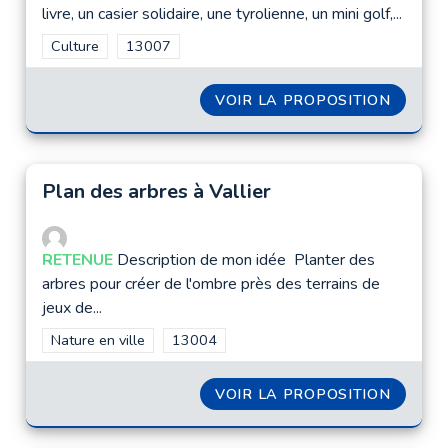
livre, un casier solidaire, une tyrolienne, un mini golf,...
Filtrer les résultats de la catégorie : Culture
Culture
Filtrer les résultats pour le secteur : 13007
13007
VOIR LA PROPOSITION
SOLIDA
Plan des arbres à Vallier
RETENUE
Description de mon idée Planter des
arbres pour créer de l'ombre près des terrains de
jeux de...
Filtrer les résultats de la catégorie : Nature en ville
Nature en ville
Filtrer les résultats pour le secteur : 1300
13004
VOIR LA PROPOSITION
PLAN D