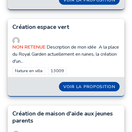
VOIR LA PROPOSITION
CRÉATI
Création espace vert
NON RETENUE
Description de mon idée A la place
du Royal Garden actuellement en ruines, la création
d'un...
Filtrer les résultats de la catégorie : Nature en ville
Nature en ville
Filtrer les résultats pour le secteur : 1300
13009
VOIR LA PROPOSITION
CRÉATI
Création de maison d'aide aux jeunes
parents